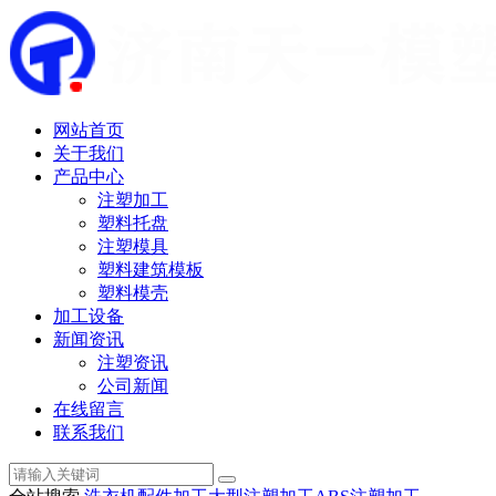
网站首页
关于我们
产品中心
注塑加工
塑料托盘
注塑模具
塑料建筑模板
塑料模壳
加工设备
新闻资讯
注塑资讯
公司新闻
在线留言
联系我们