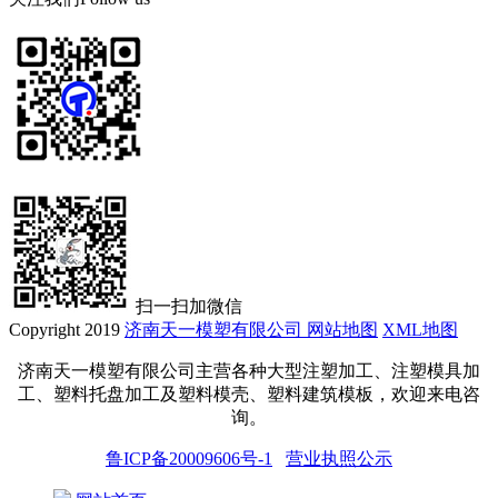
扫一扫加微信
Copyright 2019
济南天一模塑有限公司
网站地图
XML地图
济南天一模塑有限公司主营各种大型注塑加工、注塑模具加
工、塑料托盘
加工
及塑料模壳、塑料建筑模板，欢迎来电咨
询。
鲁ICP备20009606号-1
营业执照公示