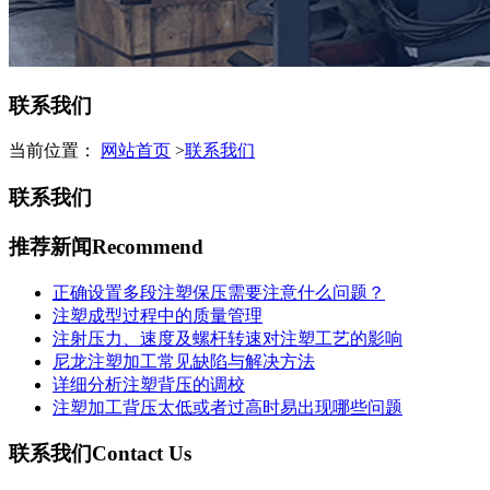
联系我们
当前位置：
网站首页
>
联系我们
联系我们
推荐新闻
Recommend
正确设置多段注塑保压需要注意什么问题？
注塑成型过程中的质量管理
注射压力、速度及螺杆转速对注塑工艺的影响
尼龙注塑加工常见缺陷与解决方法
详细分析注塑背压的调校
注塑加工背压太低或者过高时易出现哪些问题
联系我们
Contact Us