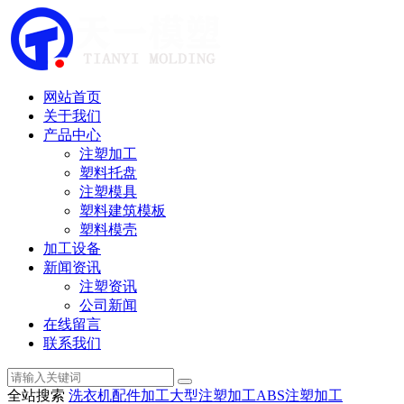
网站首页
关于我们
产品中心
注塑加工
塑料托盘
注塑模具
塑料建筑模板
塑料模壳
加工设备
新闻资讯
注塑资讯
公司新闻
在线留言
联系我们
全站搜索
洗衣机配件加工
大型注塑加工
ABS注塑加工