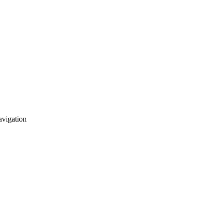
navigation