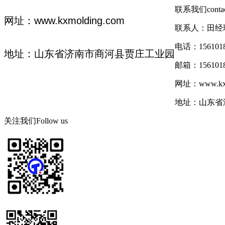
联系我们
conta
网址：www.kxmolding.com
联系人：田经
电话：1561018
地址：山东省济南市商河县贾庄工业园
邮箱：1561018
网址：www.kxm
地址：山东省
关注我们
Follow us