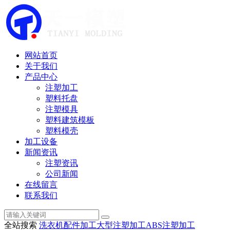
网站首页
关于我们
产品中心
注塑加工
塑料托盘
注塑模具
塑料建筑模板
塑料模壳
加工设备
新闻资讯
注塑资讯
公司新闻
在线留言
联系我们
全站搜索
洗衣机配件加工
大型注塑加工
ABS注塑加工