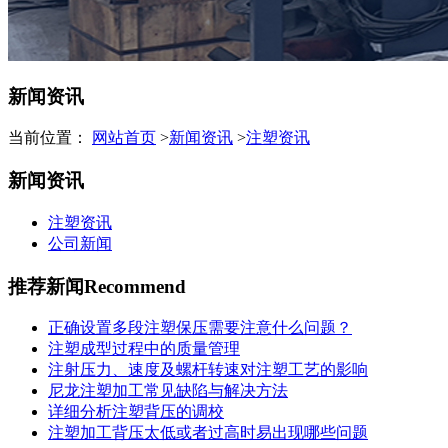
新闻资讯
当前位置：
网站首页
>
新闻资讯
>
注塑资讯
新闻资讯
注塑资讯
公司新闻
推荐新闻
Recommend
正确设置多段注塑保压需要注意什么问题？
注塑成型过程中的质量管理
注射压力、速度及螺杆转速对注塑工艺的影响
尼龙注塑加工常见缺陷与解决方法
详细分析注塑背压的调校
注塑加工背压太低或者过高时易出现哪些问题