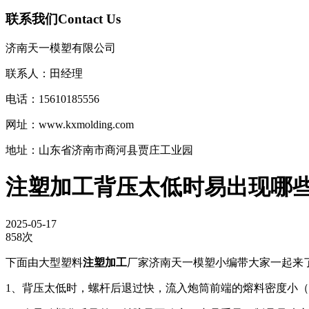
联系我们
Contact Us
济南天一模塑有限公司
联系人：田经理
电话：15610185556
网址：www.kxmolding.com
地址：山东省济南市商河县贾庄工业园
注塑加工背压太低时易出现哪
2025-05-17
858次
下面由大型塑料
注塑加工
厂家济南天一模塑小编带大家一起来
1、背压太低时，螺杆后退过快，流入炮筒前端的熔料密度小