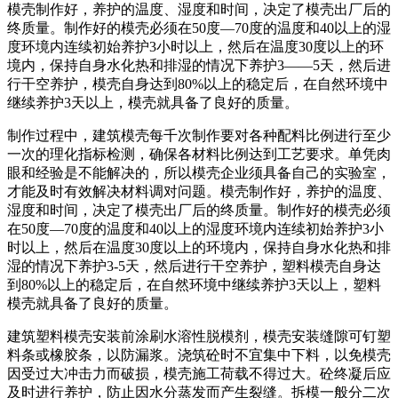
模壳制作好，养护的温度、湿度和时间，决定了模壳出厂后的
终质量。制作好的模壳必须在50度—70度的温度和40以上的湿
度环境内连续初始养护3小时以上，然后在温度30度以上的环
境内，保持自身水化热和排湿的情况下养护3——5天，然后进
行干空养护，模壳自身达到80%以上的稳定后，在自然环境中
继续养护3天以上，模壳就具备了良好的质量。
制作过程中，建筑模壳每千次制作要对各种配料比例进行至少
一次的理化指标检测，确保各材料比例达到工艺要求。单凭肉
眼和经验是不能解决的，所以模壳企业须具备自己的实验室，
才能及时有效解决材料调对问题。模壳制作好，养护的温度、
湿度和时间，决定了模壳出厂后的终质量。制作好的模壳必须
在50度—70度的温度和40以上的湿度环境内连续初始养护3小
时以上，然后在温度30度以上的环境内，保持自身水化热和排
湿的情况下养护3-5天，然后进行干空养护，塑料模壳自身达
到80%以上的稳定后，在自然环境中继续养护3天以上，塑料
模壳就具备了良好的质量。
建筑塑料模壳安装前涂刷水溶性脱模剂，模壳安装缝隙可钉塑
料条或橡胶条，以防漏浆。浇筑砼时不宜集中下料，以免模壳
因受过大冲击力而破损，模壳施工荷载不得过大。砼终凝后应
及时进行养护，防止因水分蒸发而产生裂缝。拆模一般分二次