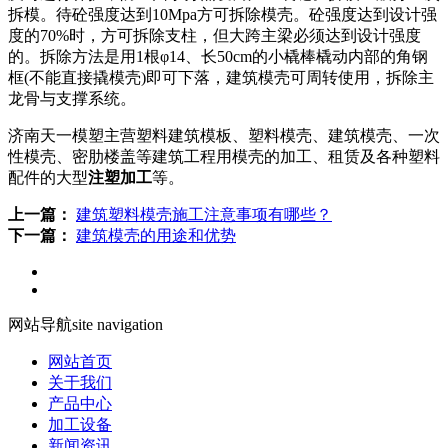
拆模。待砼强度达到10Mpa方可拆除模壳。砼强度达到设计强
度的70%时，方可拆除支柱，但大跨主梁必须达到设计强度
的。拆除方法是用1根φ14、长50cm的小橇棒橇动内部的角钢
框(不能直接撬模壳)即可下落，建筑模壳可周转使用，拆除主
龙骨与支撑系统。
济南天一模塑主营塑料建筑模板、塑料模壳、建筑模壳、一次
性模壳、密肋楼盖等建筑工程用模壳的加工、租赁及各种塑料
配件的大型
注塑加工
等。
上一篇：
建筑塑料模壳施工注意事项有哪些？
下一篇：
建筑模壳的用途和优势
网站导航
site navigation
网站首页
关于我们
产品中心
加工设备
新闻资讯