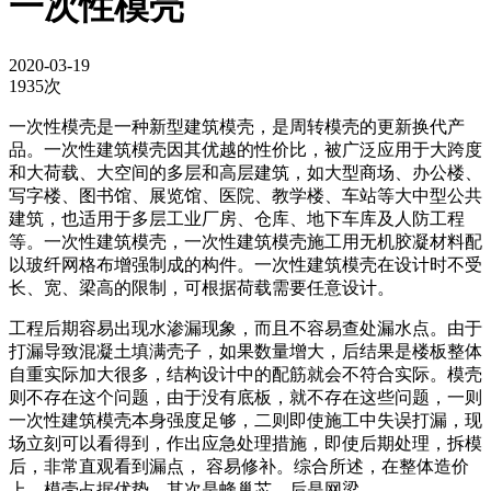
一次性模壳
2020-03-19
1935次
一次性模壳是一种新型建筑模壳，是周转模壳的更新换代产
品。一次性建筑模壳因其优越的性价比，被广泛应用于大跨度
和大荷载、大空间的多层和高层建筑，如大型商场、办公楼、
写字楼、图书馆、展览馆、医院、教学楼、车站等大中型公共
建筑，也适用于多层工业厂房、仓库、地下车库及人防工程
等。一次性建筑模壳，一次性建筑模壳施工用无机胶凝材料配
以玻纤网格布增强制成的构件。一次性建筑模壳在设计时不受
长、宽、梁高的限制，可根据荷载需要任意设计。
工程后期容易出现水渗漏现象，而且不容易查处漏水点。由于
打漏导致混凝土填满壳子，如果数量增大，后结果是楼板整体
自重实际加大很多，结构设计中的配筋就会不符合实际。模壳
则不存在这个问题，由于没有底板，就不存在这些问题，一则
一次性建筑模壳本身强度足够，二则即使施工中失误打漏，现
场立刻可以看得到，作出应急处理措施，即使后期处理，拆模
后，非常直观看到漏点， 容易修补。综合所述，在整体造价
上，模壳占据优势，其次是蜂巢芯，后是网梁。