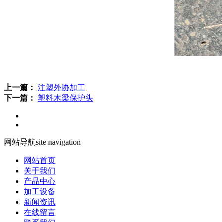
上一篇：
注塑外协加工
下一篇：
塑料木梁保护头
网站导航
site navigation
网站首页
关于我们
产品中心
加工设备
新闻资讯
在线留言