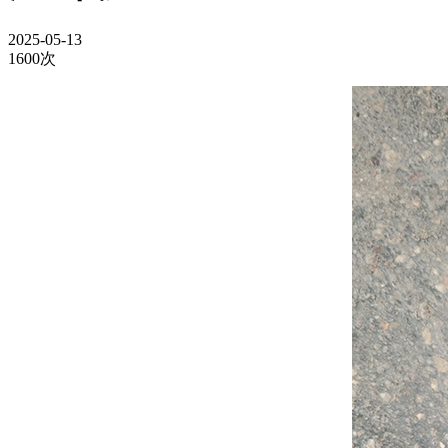
2025-05-13
1600次